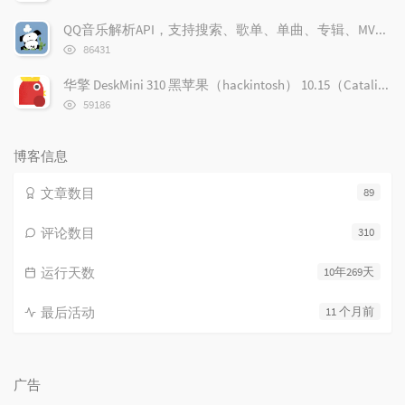
览
次
QQ音乐解析API，支持搜索、歌单、单曲、专辑、MV解析、多音质切换
数:
浏
86431
览
次
华擎 DeskMini 310 黑苹果（hackintosh） 10.15（Catalina） OpenCore配置
数:
浏
59186
览
次
数:
博客信息
文章数目
89
评论数目
310
运行天数
10年269天
最后活动
11 个月前
广告