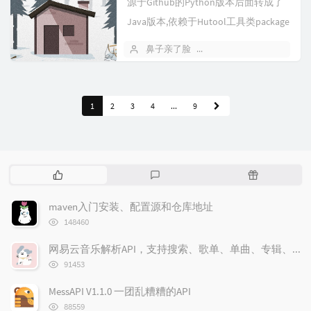
源于Github的Python版本后面转成了
Java版本,依赖于Hutool工具类package
org.jeecg.modules.third.fina...
鼻子亲了脸
2024 年 03 月 14 日
1
2
3
4
...
9
热
最
随
门
新
机
文
评
文
maven入门安装、配置源和仓库地址
章
论
章
浏
148460
览
次
网易云音乐解析API，支持搜索、歌单、单曲、专辑、MV解析、多音质切换、图片大小切换
数:
浏
91453
览
次
MessAPI V1.1.0 一团乱糟糟的API
数:
浏
88559