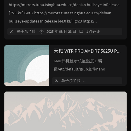
https://mirrors.tuna.tsinghua.edu.cn/debian bullseye InRelease
[75.1 kB] Get:2 https://mirrors.tuna.tsinghua.edu.cn/debian
bullseye-updates InRelease [44.0 kB] Ign:3 https:/...
鼻子亲了脸
2025 年 08 月 23 日
1 条评论
天钡 WTR PRO AMD R7 5825U PVE8.2 优化教程
AMD开机显示核显温度1. 编
辑/etc/default/grub文件nano
/etc/default/grub找到
鼻子亲了脸
2024 年 08 月 02 日
GRUB_CMDLINE_LINU...