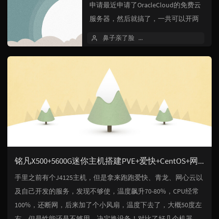
申请最近申请了OracleCloud的免费云
服务器，然后就搞了，一共可以开两
台AMD的1C1G的机器和一台ARM的
鼻子亲了脸
2024 年 03 月 07 日
4C24G的机器申请链接：https:/...
铭凡X500+5600G迷你主机搭建PVE+爱快+CentOS+网心云
手里之前有个J4125主机，但是拿来跑跑爱快、青龙、网心云以
及自己开发的服务，发现不够使，温度飙升70-80%，CPU经常
100%，还断网，后来加了个小风扇，温度下去了，大概50度左
右，但是性能还是不够用，决定换设备！对比了好几个机器，