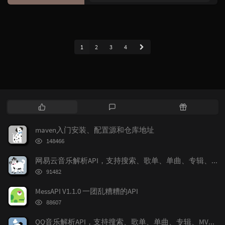
买的新的主板硬件CPU：G2020 15...
1
2
3
4
热
最
随
门
新
机
文
评
文
maven入门安装、配置源和仓库地址
章
论
章
浏
148466
览
次
网易云音乐解析API，支持搜索、歌单、单曲、专辑、MV解析、多音质切换、图片大小切换
数:
浏
91482
览
次
MessAPI V1.1.0 一团乱糟糟的API
数:
浏
88607
览
次
QQ音乐解析API，支持搜索、歌单、单曲、专辑、MV解析、多音质切换