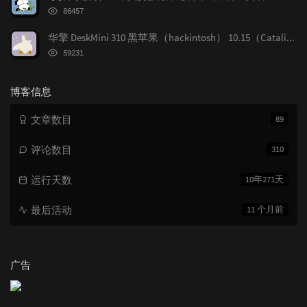
数:
浏
86457
览
次
华擎 DeskMini 310 黑苹果（hackintosh） 10.15（Catalina） OpenCore配置
数:
浏
59231
览
次
数:
博客信息
文章数目
89
评论数目
310
运行天数
10年271天
最后活动
11 个月前
广告