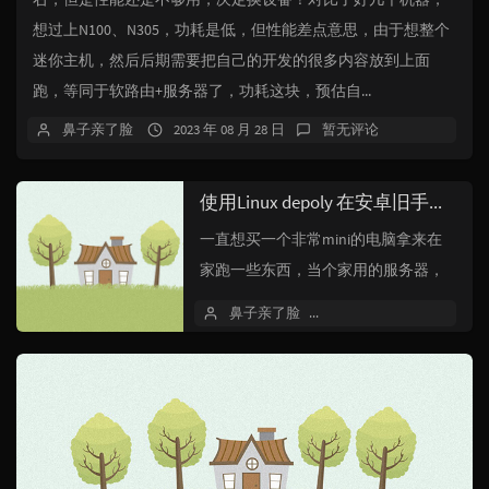
想过上N100、N305，功耗是低，但性能差点意思，由于想整个
迷你主机，然后后期需要把自己的开发的很多内容放到上面
跑，等同于软路由+服务器了，功耗这块，预估自...
鼻子亲了脸
2023 年 08 月 28 日
暂无评论
使用Linux depoly 在安卓旧手机上安装Centos当服务器使用
一直想买一个非常mini的电脑拿来在
家跑一些东西，当个家用的服务器，
手里有一台树莓派，但是性能太差，
鼻子亲了脸
2022 年 10 月 22 日
装个E3 1230v2的主机，性能是上来
了，价格也上来...