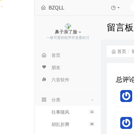
BZQLL
留言板
鼻子亲了脸
一枚可爱的程序开发爱好汪
首页
首页
朋友
总评
六音软件
分类
往事随风
11
胡乱折腾
36