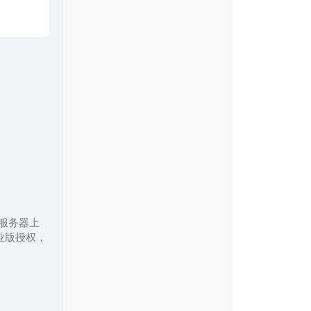
87
不要再来伤害我
张振宇
88
生日礼物
江涛
89
心要让你听见
邰正宵
90
死心塌地
夹子道
91
他一定很爱你
阿杜
92
大哥
柯受良
93
一个人想着一个人
曾沛慈
94
今生缘
川子
95
威尼斯的泪
永邦
96
三国恋
Tank
服务器上
97
放生
范逸臣 Van Fan
业版授权，
98
星月神话
金莎
99
为你而活
神木与瞳
100
此生不换
青鸟飞鱼
101
我们的纪念
李雅微