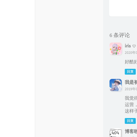
6 条评论
iris
2020年0
好酷
回复
我是
2019年0
我觉
运营
这样
回复
博客