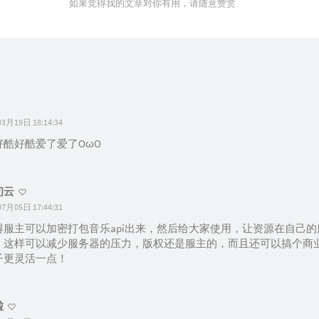
如果觉得我的文章对你有用，请随意赞赏
3月19日 18:14:34
好酷好酷爱了爱了OωO
初云
7月05日 17:44:31
得服主可以加密打包音乐api出来，然后给大家使用，让资源在自己的
，这样可以减少服务器的压力，版权还是服主的，而且还可以搞个商
子更灵活一点！
啦