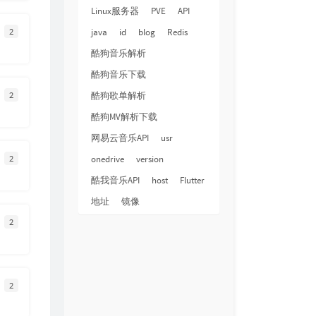
29
Loves Me Not (混音)
t.A.T.u.
Linux服务器
PVE
API
30
我们的恋爱是对生命的严重浪费
2
java
id
blog
Redis
许嵩
31
Lonely
Nana
酷狗音乐解析
32
小情歌
苏打绿
酷狗音乐下载
33
Going Home
Kenny G
2
酷狗歌单解析
34
花海
周杰伦
酷狗MV解析下载
35
美丽的神话
孙楠 / 韩红
网易云音乐API
usr
2
36
天黑黑
孙燕姿
onedrive
version
酷我音乐API
host
Flutter
37
多余的解释
许嵩
地址
镜像
38
让我欢喜让我忧
庆
2
39
LA BOMBA
Eddy Wata
40
感动天感动地
宇桐非
41
香水有毒
胡杨林
2
42
女儿情
小阿枫
43
不是我不小心
张镐哲