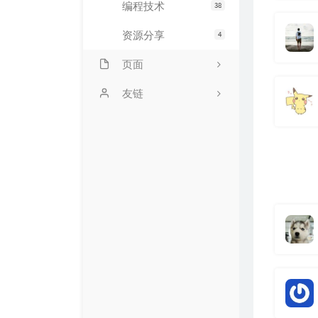
编程技术
38
资源分享
4
页面
时光机
友链
友情链接
六音软件
存档
留言板
捐赠本站
开源项目
关于