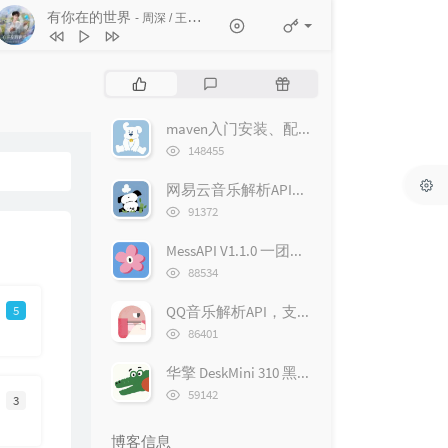
有你在的世界
- 周深 / 王者荣耀世界
1
第57次取消发送
菲菲公主（陆绮菲）
2
有你在的世界
周深 / 王者荣耀世界
热
最
随
3
怎么办我想你
本兮
门
新
机
文
评
文
maven入门安装、配置源和仓库地址
4
自作多情
本兮
章
论
章
浏
148455
5
空虚，沸腾
本兮
览
次
网易云音乐解析API，支持搜索、歌单、单曲、专辑、MV解析、多音质切换、图片大小切换
6
你在看孤独的风景
本兮 / 单小源
数:
浏
91372
7
情花
本兮
览
次
MessAPI V1.1.0 一团乱糟糟的API
8
怎么办我爱你
本兮
数:
浏
88534
9
即便我身如雪花
张梦初
览
次
5
QQ音乐解析API，支持搜索、歌单、单曲、专辑、MV解析、多音质切换
10
夜又兜了三圈
徐斌
数:
浏
86401
11
只是下雪天
靖东
览
次
华擎 DeskMini 310 黑苹果（hackintosh） 10.15（Catalina） OpenCore配置
12
下雨了早点回家
Lil Yo
数:
浏
59142
3
13
偷月光的贼
李金科
览
次
14
迷人的危险
Dance Flow
博客信息
数: