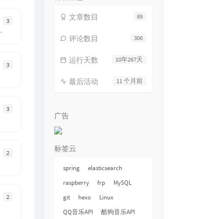
15
老人与海
海鸣威 / 吴琼
文章数目
89
3
16
天真的橡皮
白水寒
inrixinxianshi.top
评论数目
306
17
一念封神
张碧晨 / 穿越火线
18
Tears Run Away
Nok Sainam
运行天数
10年267天
3
19
Refrain
阿南亮子
最后活动
11 个月前
20
最初的梦想
范玮琪
21
SLANDER-Love is gone
3
广告
Justin Dai / Marvin
22
我的楼兰
云朵
23
人世间
雷佳
24
TO BE
滨崎步
标签云
2
25
Love Story
Taylor Swift
spring
elasticsearch
26
倔强
五月天
raspberry
frp
MySQL
27
所念皆星河
房东的猫
2
git
hexo
Linux
28
Ce Frumoasa E Iubirea
Giulia
QQ音乐API
酷狗音乐API