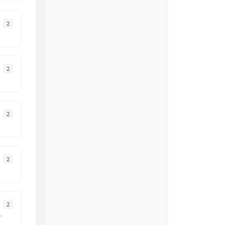
44
我想我不够好
单色凌
2
45
一生有你
水木年华
46
莫斯科没有眼泪
Twins
47
独立
蜜雪薇琪
2
48
千千阕歌
陈慧娴
49
海底
一支榴莲
50
海底
凤凰传奇
2
51
爱的主打歌
萧亚轩
52
猜不透
丁当
53
My Heart Will Go On
2
Céline Dion / James Horner
54
遥远的她
张学友
55
雨樱花
F.I.R.飞儿乐团
56
僕らの手には何もないけど、
2
RAM WIRE
chukuangren.com
57
My Love
Westlife