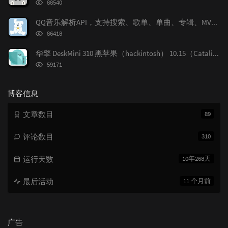
浏
88540
览
次
QQ音乐解析API，支持搜索、歌单、单曲、专辑、MV解析、多音质切换
数:
浏
86418
览
次
华擎 DeskMini 310 黑苹果（hackintosh） 10.15（Catalina） OpenCore配置
数:
浏
59171
览
次
数:
博客信息
文章数目
89
评论数目
310
运行天数
10年268天
最后活动
11 个月前
广告