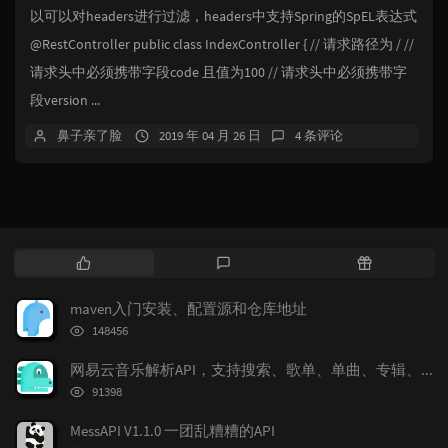
以可以对headers进行过滤，headers中支持Spring的SpEL表达式
@RestController public class IndexController { // 请求路径为 / //
请求头中必须携带字段code 且值为100 // 请求头中必须携带字
段version ...
鼻子亲了脸
2019 年 04 月 26 日
4 条评论
热
最
随
门
新
机
文
评
文
maven入门安装、配置源和仓库地址
章
论
章
浏
148456
览
次
网易云音乐解析API，支持搜索、歌单、单曲、专辑、MV解析、多音质切换、图片大小切换
数:
浏
91398
览
次
MessAPI V1.1.0 一团乱糟糟的API
数: